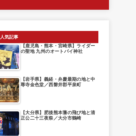
人気記事
【鹿児島・熊本・宮崎県】ライダー
の聖地 九州のオートバイ神社
【岩手県】義経・弁慶最期の地と中
尊寺金色堂／西磐井郡平泉町
【大分県】肥後熊本藩の飛び地と清
正公二十三夜祭／大分市鶴崎