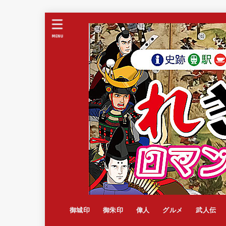
MENU
御城印
御朱印
偉人
グルメ
武人伝