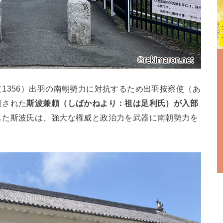
1356）出羽の南朝勢力に対抗するため出羽按察使（あ
遣された
斯波兼頼（しばかねより：祖は足利氏）が入部
した斯波氏は、強大な権威と政治力を武器に南朝勢力を