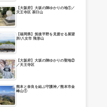
【大阪府】大坂の陣ゆかりの地①／
天王寺区 茶臼山
【福岡県】筑後平野を見渡せる展望
所/八女市 飛形山
【大阪府】大坂の陣ゆかりの聖地②
／天王寺区
熊本と奈良を結ぶ守護神／熊本市金
峰山①