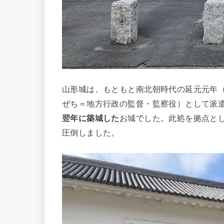
山形城は、もともと南北朝時代の延元元年（
ぜち＝地方行政の監督・監察役）として派
翌年に築城した
お城でした。此処を拠点と
圧倒しました。