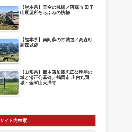
【熊本県】天空の桟橋／阿蘇市 田子
山展望所そらふねの桟橋
【熊本県】南阿蘇の古城道／高森町
高森城跡
【山形県】熊本藩加藤忠広公晩年の
城と清正公墓碑／鶴岡市 庄内丸岡
城・金峯山天澤寺
サイト内検索