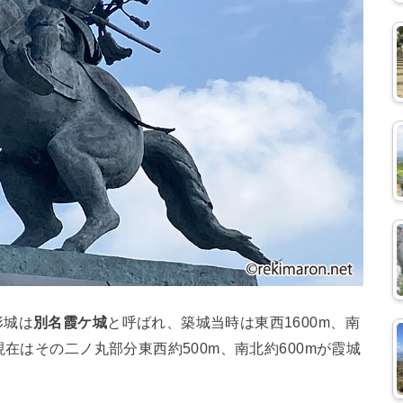
形城は
別名霞ケ城
と呼ばれ、築城当時は東西1600m、南
現在はその二ノ丸部分東西約500m、南北約600mが霞城