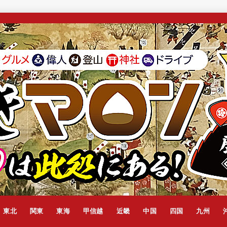
東北
関東
東海
甲信越
近畿
中国
四国
九州