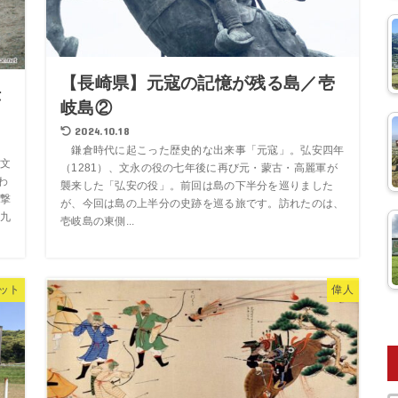
【長崎県】元寇の記憶が残る島／壱
津
岐島②
2024.10.18
鎌倉時代に起こった歴史的な出来事「元寇」。弘安四年
文
（1281）、文永の役の七年後に再び元・蒙古・高麗軍が
わ
襲来した「弘安の役」。前回は島の下半分を巡りました
撃
が、今回は島の上半分の史跡を巡る旅です。訪れたのは、
九
壱岐島の東側...
ット
偉人