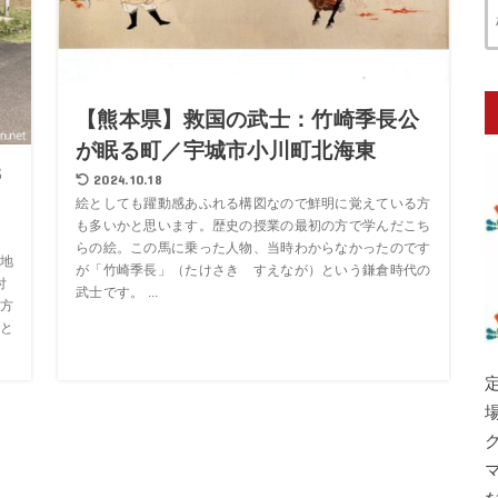
【熊本県】救国の武士：竹崎季長公
が眠る町／宇城市小川町北海東
壱
2024.10.18
絵としても躍動感あふれる構図なので鮮明に覚えている方
も多いかと思います。歴史の授業の最初の方で学んだこち
らの絵。この馬に乗った人物、当時わからなかったのです
地
が「竹崎季長」（たけさき すえなが）という鎌倉時代の
付
武士です。 ...
方
と