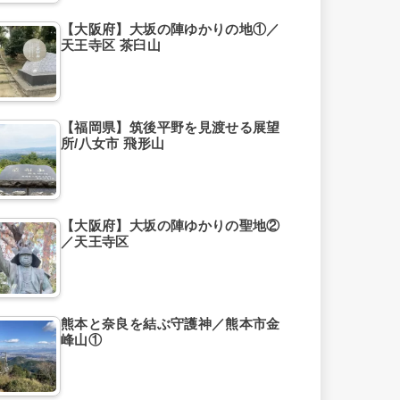
【大阪府】大坂の陣ゆかりの地①／
天王寺区 茶臼山
【福岡県】筑後平野を見渡せる展望
所/八女市 飛形山
【大阪府】大坂の陣ゆかりの聖地②
／天王寺区
熊本と奈良を結ぶ守護神／熊本市金
峰山①