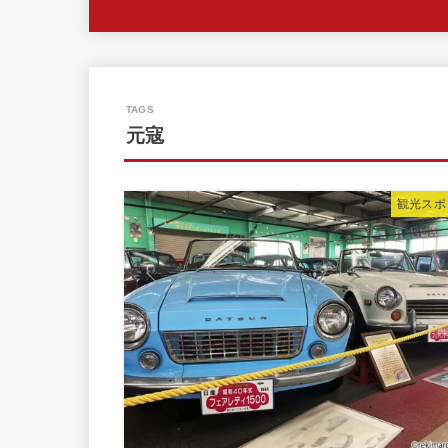
元寇
観光スポ