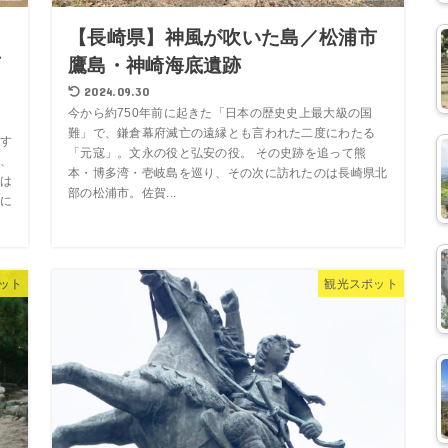
島
【長崎県】神風が吹いた島／松浦市
西
鷹島・神崎海底遺跡
2024.09.30
今から約750年前に起きた「日本の歴史史上最大級の国
難」で、鎌倉幕府滅亡の遠縁とも言われた二度にわたる
す
「元寇」。文永の役と弘安の役。 その史跡を追って熊
、
本・博多湾・壱岐島を巡り、その次に訪れたのは長崎県北
は
部の松浦市。佐賀...
に
ット
観光スポット