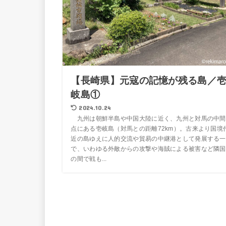
【長崎県】元寇の記憶が残る島／
岐島①
2024.10.24
九州は朝鮮半島や中国大陸に近く、九州と対馬の中間
点にある壱岐島（対馬との距離72km）。古来より国境
近の島ゆえに人的交流や貿易の中継港として発展する一
で、いわゆる外敵からの攻撃や海賊による被害など隣国
の間で戦も...