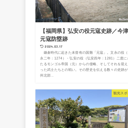
【福岡県】弘安の役元寇史跡／今
元寇防塁跡
2024.03.17
鎌倉時代に起きた未曾有の国難「元寇」。文永の役（
永二年：1274）・弘安の役（弘安四年：1281）二度に
たるモンゴル帝国（元）からの侵略、そしてそれを迎え
った武士たちとの戦い。その歴史を伝える数々の史跡が
州北部...
観光スポ