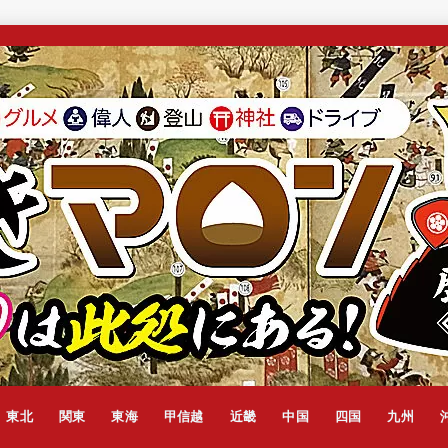
東北
関東
東海
甲信越
近畿
中国
四国
九州