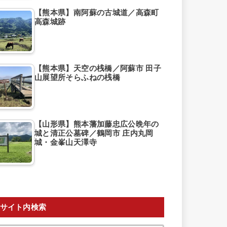
【熊本県】南阿蘇の古城道／高森町
高森城跡
【熊本県】天空の桟橋／阿蘇市 田子
山展望所そらふねの桟橋
【山形県】熊本藩加藤忠広公晩年の
城と清正公墓碑／鶴岡市 庄内丸岡
城・金峯山天澤寺
サイト内検索