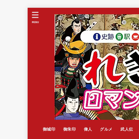
MENU
御城印
御朱印
偉人
グルメ
武人伝