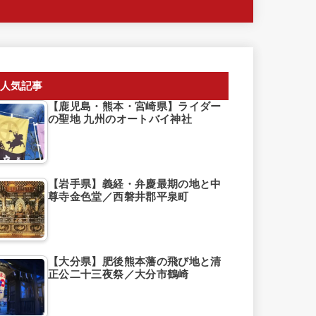
人気記事
【鹿児島・熊本・宮崎県】ライダー
の聖地 九州のオートバイ神社
【岩手県】義経・弁慶最期の地と中
尊寺金色堂／西磐井郡平泉町
【大分県】肥後熊本藩の飛び地と清
正公二十三夜祭／大分市鶴崎