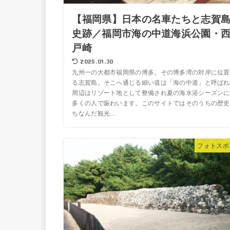
【福岡県】日本の名車たちと志賀
史跡／福岡市海の中道海浜公園・
戸崎
2025.01.30
九州一の大都市福岡県の博多。その博多湾の対岸に位置
る志賀島。そこへ通じる細い道は「海の中道」と呼ばれ
周辺はリゾート地として整備され夏の海水浴シーズンに
多くの人で賑わいます。このサイトではそのうちの歴史
ちなんだ観光...
フォトスポ