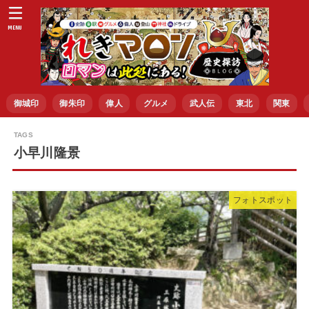
MENU
御城印
御朱印
偉人
グルメ
武人伝
東北
関東
小早川隆景
フォトスポット