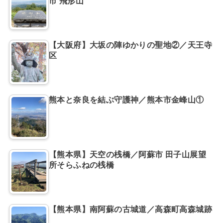
市 飛形山
【大阪府】大坂の陣ゆかりの聖地②／天王寺
区
熊本と奈良を結ぶ守護神／熊本市金峰山①
【熊本県】天空の桟橋／阿蘇市 田子山展望
所そらふねの桟橋
【熊本県】南阿蘇の古城道／高森町高森城跡