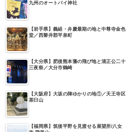
九州のオートバイ神社
【岩手県】義経・弁慶最期の地と中尊寺金色
堂／西磐井郡平泉町
【大分県】肥後熊本藩の飛び地と清正公二十
三夜祭／大分市鶴崎
【大阪府】大坂の陣ゆかりの地①／天王寺区
茶臼山
【福岡県】筑後平野を見渡せる展望所/八女