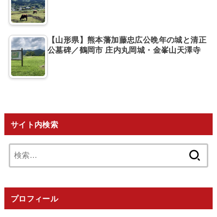
【山形県】熊本藩加藤忠広公晩年の城と清正
公墓碑／鶴岡市 庄内丸岡城・金峯山天澤寺
サイト内検索
検
索:
プロフィール