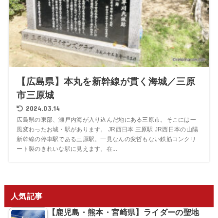
【広島県】本丸を新幹線が貫く海城／三原
市三原城
2024.03.14
広島県の東部、瀬戸内海が入り込んだ地にある三原市。そこには一
風変わったお城・駅があります。 JR西日本 三原駅 JR西日本の山陽
新幹線の停車駅である三原駅。一見なんの変哲もない鉄筋コンクリ
ート製のきれいな駅に見えます。在...
人気記事
【鹿児島・熊本・宮崎県】ライダーの聖地