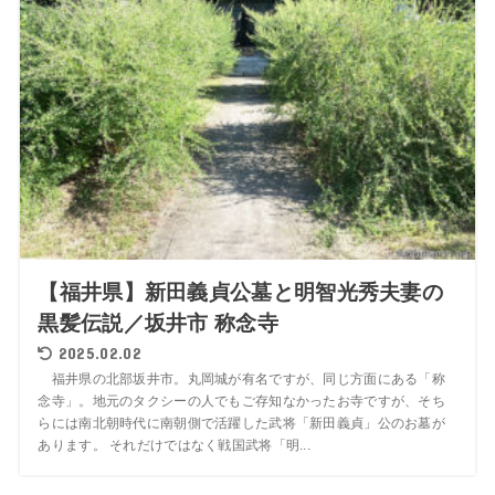
【福井県】新田義貞公墓と明智光秀夫妻の
黒髪伝説／坂井市 称念寺
2025.02.02
福井県の北部坂井市。丸岡城が有名ですが、同じ方面にある「称
念寺」。地元のタクシーの人でもご存知なかったお寺ですが、そち
らには南北朝時代に南朝側で活躍した武将「新田義貞」公のお墓が
あります。 それだけではなく戦国武将「明...