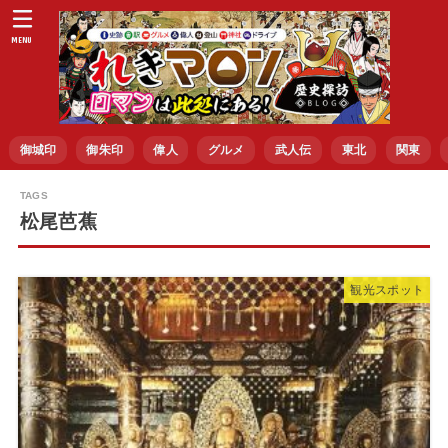
MENU
御城印
御朱印
偉人
グルメ
武人伝
東北
関東
松尾芭蕉
観光スポット