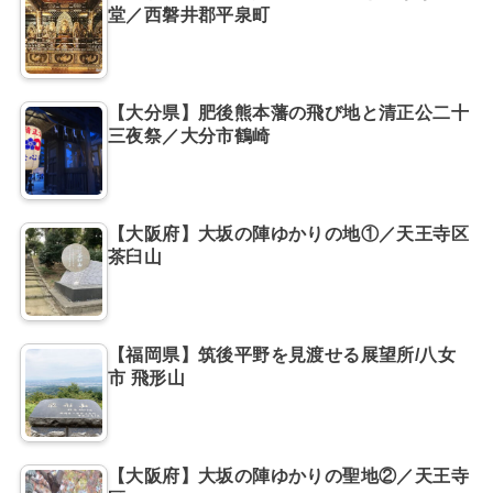
堂／西磐井郡平泉町
【大分県】肥後熊本藩の飛び地と清正公二十
三夜祭／大分市鶴崎
【大阪府】大坂の陣ゆかりの地①／天王寺区
茶臼山
【福岡県】筑後平野を見渡せる展望所/八女
市 飛形山
【大阪府】大坂の陣ゆかりの聖地②／天王寺