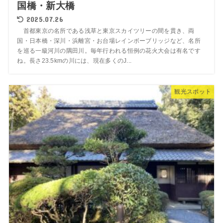
国橋・新大橋
2025.07.26
首都東京の名所である浅草と東京スカイツリーの間を貫き、両
国・日本橋・深川・浜離宮・お台場レインボーブリッジなど、名所
を巡る一級河川の隅田川。毎年行われる恒例の花火大会は有名です
ね。長さ23.5kmの川には、現在多くのJ...
観光スポット