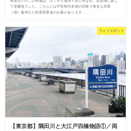
海道沿いのこの地域は、古くから粟津ヶ原と呼ばれ、琵琶湖に面し
て景勝地でした。こちらには平安時代末期の武将で有名な木曽
（源）義仲公と松尾芭蕉翁のお墓があります。 ...
フォトスポット
【東京都】隅田川と大江戸四橋物語①／両