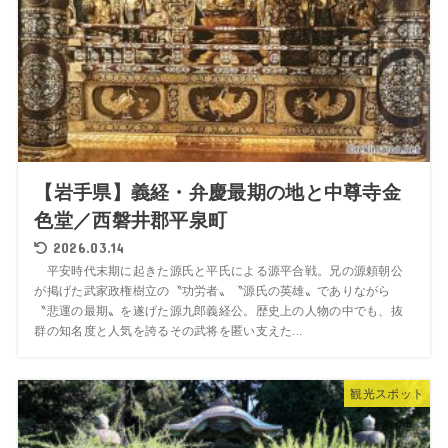
【岩手県】義経・弁慶最期の地と中尊寺金
色堂／西磐井郡平泉町
2026.03.14
平安時代末期に起きた源氏と平氏による源平合戦。兄の源頼朝公
が掲げた武家政権樹立の〝功労者〟〝源氏の英雄〟でありながら
〝悲運の最期〟を遂げた源九郎義経公。歴史上の人物の中でも、抜
群の知名度と人気を誇るその武将を匿い支えた...
観光スポット