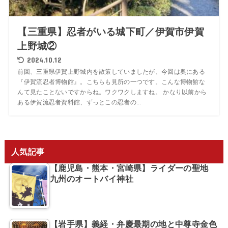
【三重県】忍者がいる城下町／伊賀市伊賀
上野城②
2024.10.12
前回、三重県伊賀上野城内を散策していましたが、今回は奥にある
『伊賀流忍者博物館』。こちらも見所の一つです。こんな博物館な
んて見たことないですからね。ワクワクしますね。 かなり以前から
ある伊賀流忍者資料館、ずっとこの忍者の...
人気記事
【鹿児島・熊本・宮崎県】ライダーの聖地
九州のオートバイ神社
【岩手県】義経・弁慶最期の地と中尊寺金色