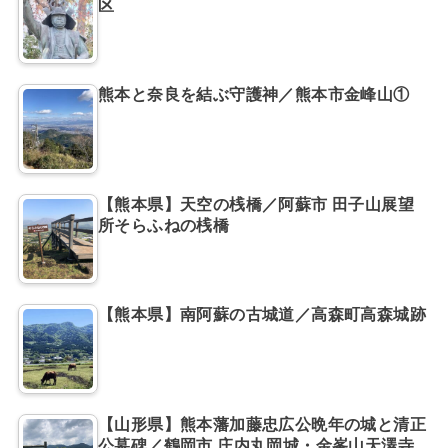
区
熊本と奈良を結ぶ守護神／熊本市金峰山①
【熊本県】天空の桟橋／阿蘇市 田子山展望
所そらふねの桟橋
【熊本県】南阿蘇の古城道／高森町高森城跡
【山形県】熊本藩加藤忠広公晩年の城と清正
公墓碑／鶴岡市 庄内丸岡城・金峯山天澤寺