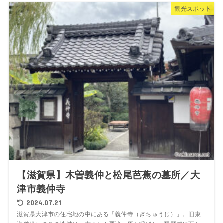
観光スポット
【滋賀県】木曽義仲と松尾芭蕉の墓所／大
津市義仲寺
2024.07.21
滋賀県大津市の住宅地の中にある「義仲寺（ぎちゅうじ）」。旧東