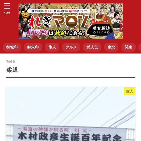
MENU
御城印
御朱印
偉人
グルメ
武人伝
東北
関東
柔道
偉人