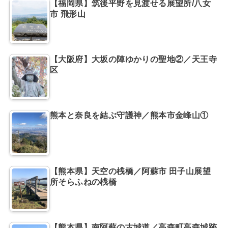
【福岡県】筑後平野を見渡せる展望所/八女
市 飛形山
【大阪府】大坂の陣ゆかりの聖地②／天王寺
区
熊本と奈良を結ぶ守護神／熊本市金峰山①
【熊本県】天空の桟橋／阿蘇市 田子山展望
所そらふねの桟橋
【熊本県】南阿蘇の古城道／高森町高森城跡