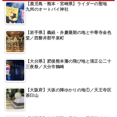
【鹿児島・熊本・宮崎県】ライダーの聖地
九州のオートバイ神社
【岩手県】義経・弁慶最期の地と中尊寺金色
堂／西磐井郡平泉町
【大分県】肥後熊本藩の飛び地と清正公二十
三夜祭／大分市鶴崎
【大阪府】大坂の陣ゆかりの地①／天王寺区
茶臼山