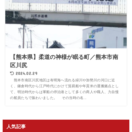
【熊本県】柔道の神様が眠る町／熊本市南
区川尻
2024.02.29
熊本市南区川尻地区は有明海へ流れる緑川や加勢川の河口に近
く、鎌倉時代から江戸時代にかけて貿易船や年貢米の運搬拠点とし
て、明治時代からは軍船の停泊港として多くの商人や職人、力自慢
の船員たちで賑わいました。 その当時の名...
人気記事