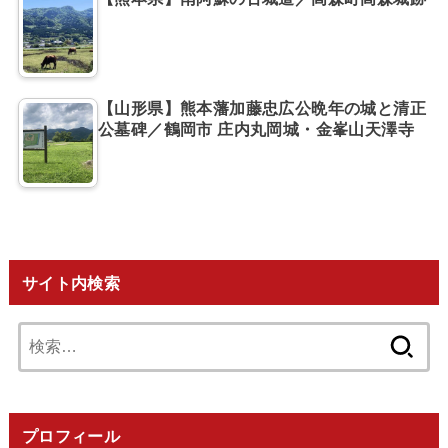
【山形県】熊本藩加藤忠広公晩年の城と清正
公墓碑／鶴岡市 庄内丸岡城・金峯山天澤寺
サイト内検索
検
索:
プロフィール