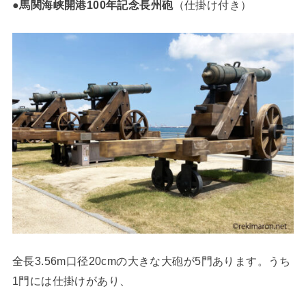
●
馬関海峡開港100年記念長州砲
（仕掛け付き）
全長3.56m口径20cmの大きな大砲が5門あります。うち
1門には仕掛けがあり、