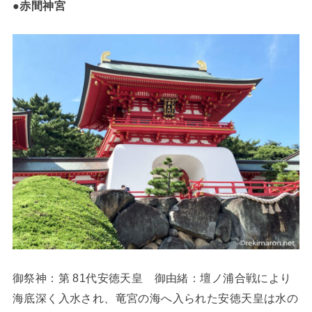
●
赤間神宮
御祭神：第 81代安徳天皇 御由緒：壇ノ浦合戦により
海底深く入水され、竜宮の海へ入られた安徳天皇は水の