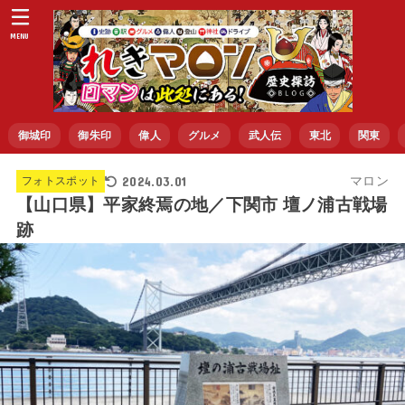
MENU
御城印
御朱印
偉人
グルメ
武人伝
東北
関東
2024.03.01
マロン
フォトスポット
【山口県】平家終焉の地／下関市 壇ノ浦古戦場
跡