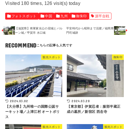
Visited 180 times, 126 visit(s) today
フォトスポット
中国
九州
御朱印
源平合戦
【滋賀県】将軍家光公の宿城とバル
平安時代から昭和まで活躍／福岡県
ーン城／甲賀市 水口城
門司城跡
RECOMMEND
観光スポット
御朱印
2024.03.02
2024.03.28
【大分県】九州唯一の国際公認サ
【東京都】伊賀忍者：服部半蔵正
ーキット場／上津江村 オートポリ
成の墓所／新宿区 西念寺
ス
観光スポット
観光スポット