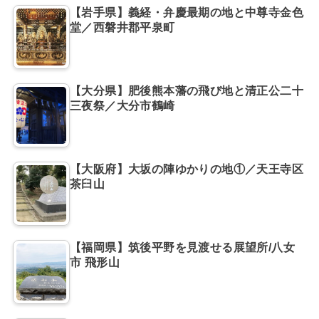
【岩手県】義経・弁慶最期の地と中尊寺金色
堂／西磐井郡平泉町
【大分県】肥後熊本藩の飛び地と清正公二十
三夜祭／大分市鶴崎
【大阪府】大坂の陣ゆかりの地①／天王寺区
茶臼山
【福岡県】筑後平野を見渡せる展望所/八女
市 飛形山