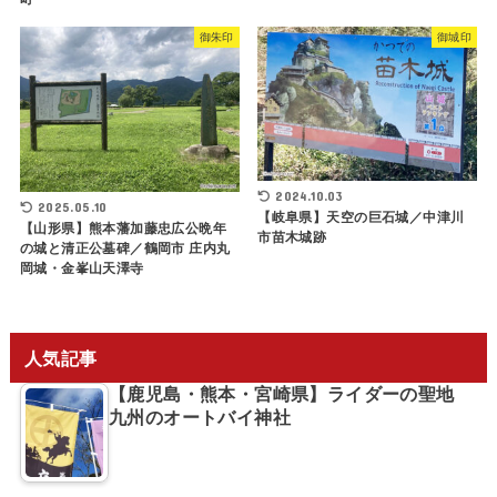
御朱印
御城印
2024.10.03
2025.05.10
【岐阜県】天空の巨石城／中津川
【山形県】熊本藩加藤忠広公晩年
市苗木城跡
の城と清正公墓碑／鶴岡市 庄内丸
岡城・金峯山天澤寺
人気記事
【鹿児島・熊本・宮崎県】ライダーの聖地
九州のオートバイ神社