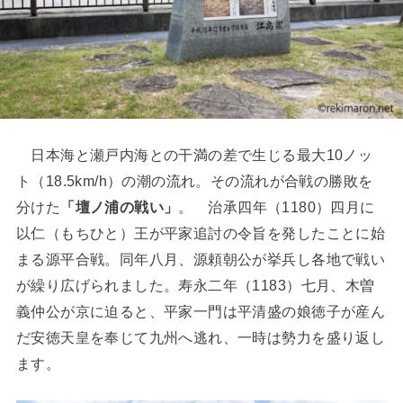
日本海と瀬戸内海との干満の差で生じる最大10ノッ
ト（18.5km/h）の潮の流れ。その流れが合戦の勝敗を
分けた
「壇ノ浦の戦い」
。 治承四年（1180）四月に
以仁（もちひと）王が平家追討の令旨を発したことに始
まる源平合戦。同年八月、源頼朝公が挙兵し各地で戦い
が繰り広げられました。寿永二年（1183）七月、木曽
義仲公が京に迫ると、平家一門は平清盛の娘徳子が産ん
だ安徳天皇を奉じて九州へ逃れ、一時は勢力を盛り返し
ます。