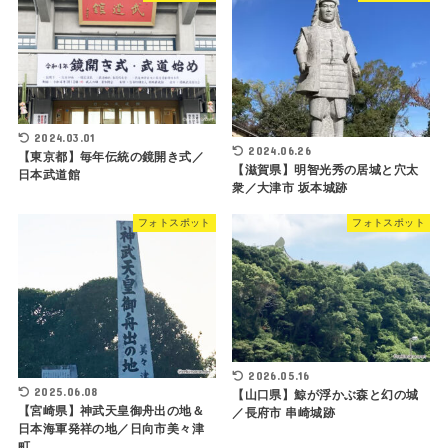
2024.03.01
2024.06.26
【東京都】毎年伝統の鏡開き式／
【滋賀県】明智光秀の居城と穴太
日本武道館
衆／大津市 坂本城跡
フォトスポット
フォトスポット
2026.05.16
2025.06.08
【山口県】鯨が浮かぶ森と幻の城
【宮崎県】神武天皇御舟出の地＆
／長府市 串崎城跡
日本海軍発祥の地／日向市美々津
町