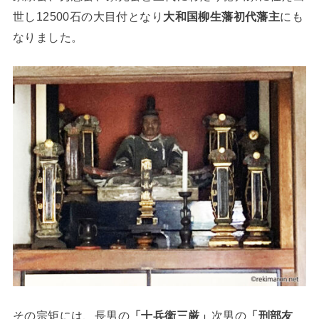
世し12500石の大目付となり
大和国柳生藩初代藩主
にも
なりました。
その宗矩には、長男の
「十兵衛三厳」
次男の
「刑部友