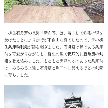
柳生石舟斎の長男「新次郎」は、若くして鉄砲の弾を
受けたことにより歩行が不自由な身でしたので、子の
柳
生兵庫助利厳
が跡を継ぎました。石舟斎は孫である兵庫
助を可愛がりながらも、柳生の里で
徹底的に新陰流の剣
術
を教え込みました。もともと天賦の才のあった兵庫助
は、みるみる上達し石舟斎と瓜二つに見えるほどの剣豪
に育ちました。