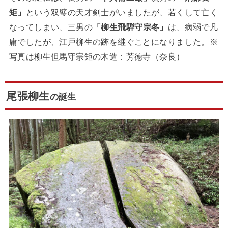
矩」
という双璧の天才剣士がいましたが、若くして亡く
なってしまい、三男の
「柳生飛騨守宗冬」
は、病弱で凡
庸でしたが、江戸柳生の跡を継ぐことになりました。※
写真は柳生但馬守宗矩の木造：芳徳寺（奈良）
尾張柳生
の誕生