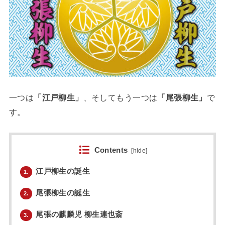
一つは
「江戸柳生」
、そしてもう一つは
「尾張柳生」
で
す。
Contents
[
hide
]
江戸柳生の誕生
1.
尾張柳生の誕生
2.
尾張の麒麟児 柳生連也斎
3.