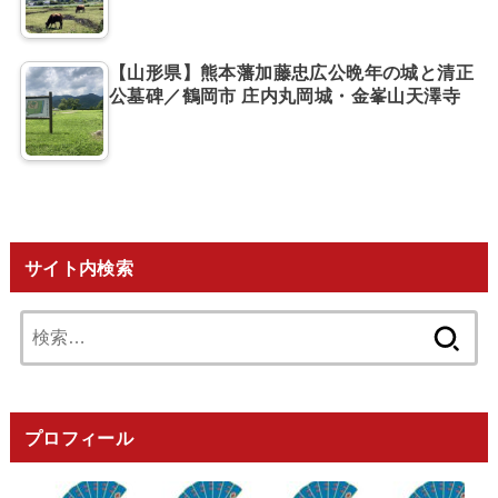
【山形県】熊本藩加藤忠広公晩年の城と清正
公墓碑／鶴岡市 庄内丸岡城・金峯山天澤寺
サイト内検索
検
索:
プロフィール