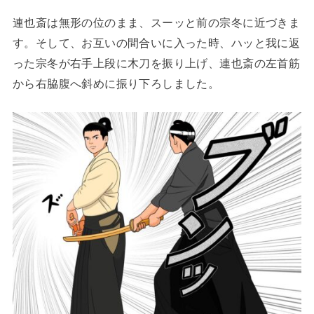
連也斎は無形の位のまま、スーッと前の宗冬に近づきま
す。そして、お互いの間合いに入った時、ハッと我に返
った宗冬が右手上段に木刀を振り上げ、連也斎の左首筋
から右脇腹へ斜めに振り下ろしました。