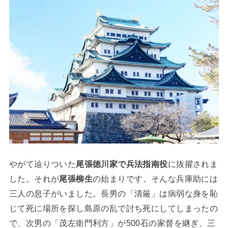
やがて辿りついた
尾張徳川家で兵法指南役
に抜擢されま
した。それが
尾張柳生
の始まりです。そんな兵庫助には
三人の息子がいました。長男の「清厳」は病弱な身を恥
じて死に場所を探し島原の乱で討ち死にしてしまったの
で、次男の「茂左衛門利方」が500石の家督を継ぎ、三