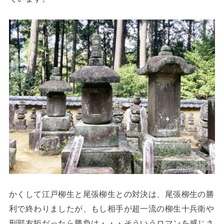
かくして江戸柳生と尾張柳生との対決は、尾張柳生の勝
利で終わりましたが、もし相手が超一流の柳生十兵衛や
刑部友矩だったら勝負は・・・そういうロマンを感じさ