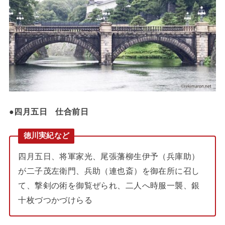
●
四月五日 仕合前日
徳川実紀など
四月五日、将軍家光、尾張藩柳生伊予（兵庫助）
が二子茂左衛門、兵助（連也斎）を御在所に召し
て、撃剣の術を御覧ぜられ、二人へ時服一襲、銀
十枚づつかづけらる