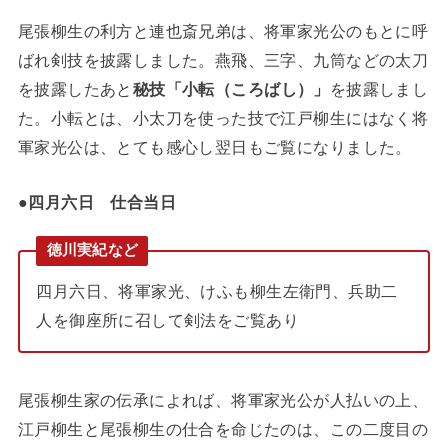
尾張柳生の利方と連也斎兄弟は、将軍家光公のもとに呼
ばれ剣技を披露しました。燕飛、三字、九筒などの太刀
を披露したあと
秘技「小転（ころばし）」
を披露しまし
た。小転とは、小太刀を使った技で江戸柳生にはなく将
軍家光公は、とても感心し翌日もご覧になりました。
●
四月六日 仕合当日
徳川実紀など
四月六日、将軍家光、けふも柳生左衛門、兵助二
人を御座所に召して剣法をご覧あり
尾張柳生家の伝承によれば、将軍家光公が人払いの上、
江戸柳生と尾張柳生の仕合を命じたのは、この二度目の