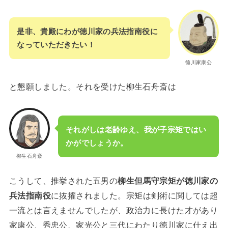
是非、貴殿にわが徳川家の兵法指南役に
なっていただきたい！
徳川家康公
と懇願しました。それを受けた柳生石舟斎は
それがしは老齢ゆえ、我が子宗矩ではい
かがでしょうか。
柳生石舟斎
こうして、推挙された五男の
柳生但馬守宗矩が徳川家の
兵法指南役
に抜擢されました。宗矩は剣術に関しては超
一流とは言えませんでしたが、政治力に長けた才があり
家康公、秀忠公、家光公と三代にわたり徳川家に仕え出