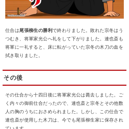
仕合は
尾張柳生の勝利
で終わりました。敗れた宗冬はう
つむき、将軍家光公へ礼をして下がりました。連也斎も
将軍に一礼すると、床に転がっていた宗冬の木刀の血を
拭き取りました。
その後
その仕合から十四日後に将軍家光公は薨去しました。ご
く内々の御前仕合だったので、連也斎と宗冬とその他数
人の胸のうちにおさめられました。しかし、この仕合で
連也斎が使用した木刀は、今でも尾張柳生家に保存され
ています。