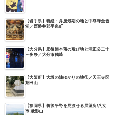
【岩手県】義経・弁慶最期の地と中尊寺金色
堂／西磐井郡平泉町
【大分県】肥後熊本藩の飛び地と清正公二十
三夜祭／大分市鶴崎
【大阪府】大坂の陣ゆかりの地①／天王寺区
茶臼山
【福岡県】筑後平野を見渡せる展望所/八女
市 飛形山