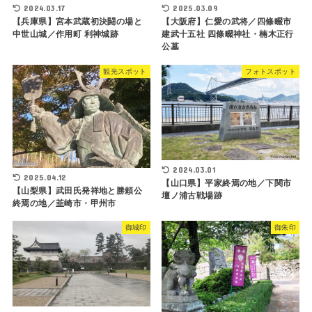
2024.03.17
2025.03.09
【兵庫県】宮本武蔵初決闘の場と
【大阪府】仁愛の武将／四條畷市
中世山城／作用町 利神城跡
建武十五社 四條畷神社・楠木正行
公墓
観光スポット
フォトスポット
2024.03.01
2025.04.12
【山口県】平家終焉の地／下関市
【山梨県】武田氏発祥地と勝頼公
壇ノ浦古戦場跡
終焉の地／韮崎市・甲州市
御城印
御朱印