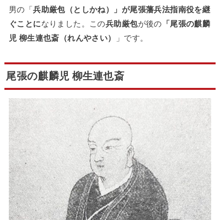
男の「
兵助厳包
（としかね）
」が尾張藩兵法指南役を継
ぐことに
なりました。この
兵助厳包
が後の
「尾張の麒麟
児
柳生連也斎（れんやさい）
」です。
尾張の麒麟児
柳生連也斎