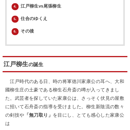
江戸柳生vs尾張柳生
4.
仕合のゆくえ
5.
その後
6.
江戸柳生
の誕生
江戸時代のある日、時の将軍徳川家康公の耳へ、大和
國柳生庄の土豪である柳生石舟斎の噂が入ってきまし
た。武芸者を探していた家康公は、さっそく伏見の屋敷
に招いて石舟斎の指導を受けました。柳生新陰流の数々
の剣技や
「無刀取り」
を目にし、とても感心した家康公
は