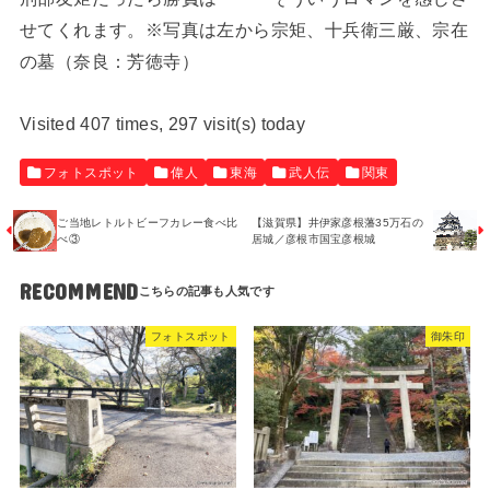
せてくれます。※写真は左から宗矩、十兵衛三厳、宗在
の墓（奈良：芳徳寺）
Visited 407 times, 297 visit(s) today
フォトスポット
偉人
東海
武人伝
関東
【滋賀県】井伊家彦根藩35万石の
ご当地レトルトビーフカレー食べ比
居城／彦根市国宝彦根城
べ③
RECOMMEND
フォトスポット
御朱印