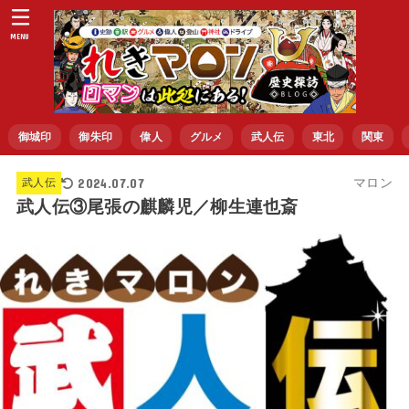
MENU
御城印
御朱印
偉人
グルメ
武人伝
東北
関東
2024.07.07
マロン
武人伝
武人伝③尾張の麒麟児／柳生連也斎