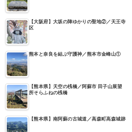
【大阪府】大坂の陣ゆかりの聖地②／天王寺
区
熊本と奈良を結ぶ守護神／熊本市金峰山①
【熊本県】天空の桟橋／阿蘇市 田子山展望
所そらふねの桟橋
【熊本県】南阿蘇の古城道／高森町高森城跡