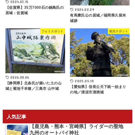
2024.03.15
【佐賀県】35万7000石の鍋島氏の
2024.02.29
居城：佐賀城
有馬豊氏公の居城／福岡県久留米
城跡
フォトスポット
観光スポット
2026.08.06
2025.05.10
【静岡県】北条氏が築いた土の山
【愛知県】信長公天下統一始まり
城と菊池千本槍／三島市 山中城
の地／清須市清洲城
人気記事
【鹿児島・熊本・宮崎県】ライダーの聖地
九州のオートバイ神社