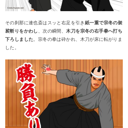
その刹那に連也斎はスッと右足を引き
紙一重で宗冬の袈
裟斬りをかわし
、次の瞬間、
木刀を宗冬の右手拳へ打ち
下ろしました
。宗冬の拳は砕かれ、木刀が床に転がりま
した。