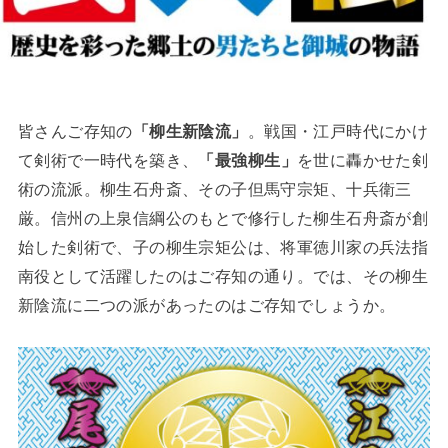
皆さんご存知の
「柳生新陰流」
。戦国・江戸時代にかけ
て剣術で一時代を築き、
「最強柳生」
を世に轟かせた剣
術の流派。柳生石舟斎、その子但馬守宗矩、十兵衛三
厳。信州の上泉信綱公のもとで修行した柳生石舟斎が創
始した剣術で、子の柳生宗矩公は、将軍徳川家の兵法指
南役として活躍したのはご存知の通り。では、その柳生
新陰流に二つの派があったのはご存知でしょうか。