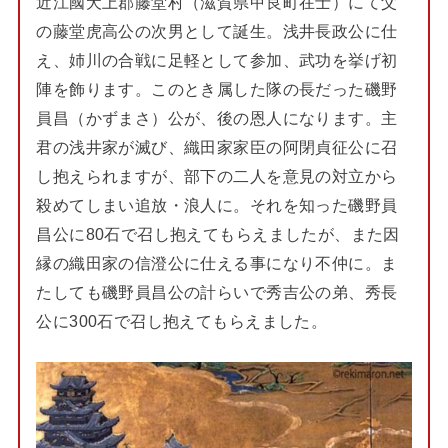
近江國犬上郡藤堂村（滋賀県甲良町在士）にて父
の藤堂虎高公の次男として誕生。浅井長政公に仕
え、姉川の合戦に足軽として参加、武功を挙げ初
陣を飾ります。このとき属した隊の長だった磯野
員昌（かずまさ）公が、後の恩人になります。主
君の浅井家が滅び、織田家家臣の阿閉貞征公に召
し抱えられますが、部下の二人を意見の対立から
殺めてしまい追放・浪人に。それを知った磯野員
昌公に80石で召し抱えてもらえましたが、また因
縁の織田家の信澄公に仕える事になり不仲に。ま
たしても磯野員昌公の計らいで秀吉公の弟、秀長
公に300石で召し抱えてもらえました。