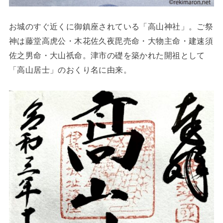
お城のすぐ近くに御鎮座されている「高山神社」。ご祭
神は藤堂高虎公・木花佐久夜毘売命・大物主命・建速須
佐之男命・大山祇命。津市の礎を築かれた開祖として
「高山居士」のおくり名に由来。