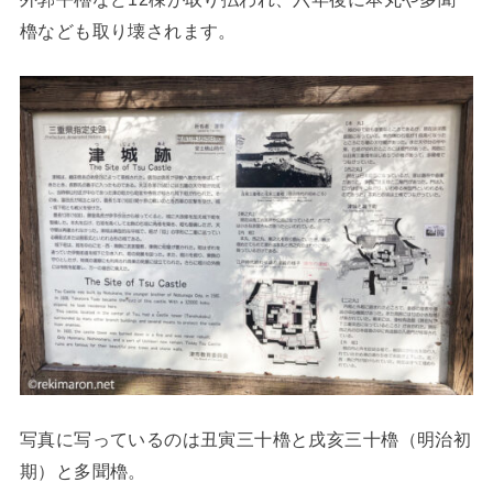
櫓なども取り壊されます。
写真に写っているのは丑寅三十櫓と戌亥三十櫓（明治初
期）と多聞櫓。