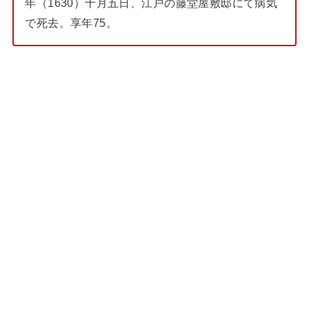
年（1630）十月五日、江戸の藤堂屋敷邸にて病気
で死去。享年75。