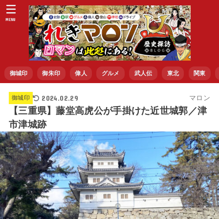
MENU
御城印
御朱印
偉人
グルメ
武人伝
東北
関東
2024.02.29
マロン
御城印
【三重県】藤堂高虎公が手掛けた近世城郭／津
市津城跡