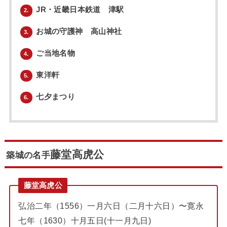
JR・近畿日本鉄道 津駅
2.
お城の守護神 高山神社
3.
ご当地名物
4.
東洋軒
5.
七夕まつり
6.
藤堂高虎公
築城の名手
藤堂高虎公
弘治二年（1556）一月六日（二月十六日）〜寛永
七年（1630）十月五日(十一月九日)