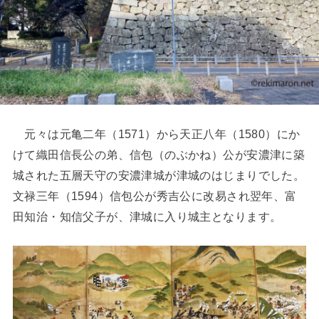
元々は元亀二年（1571）から天正八年（1580）にか
けて織田信長公の弟、信包（のぶかね）公が安濃津に築
城された五層天守の安濃津城が津城のはじまりでした。
文禄三年（1594）信包公が秀吉公に改易され翌年、富
田知治・知信父子が、津城に入り城主となります。