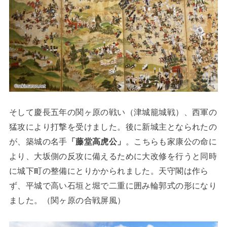
そして慶長五年の関ヶ原の戦い（津城籠城戦）、西軍の
猛攻により打撃を受けました。後に新城主となられたの
が、築城の名手
「藤堂高虎公」
。こちらも家康公の命に
より、大坂側の反攻に備えるために大改修を行うと同時
に城下町の整備にとりかかられました。天守閣は作ら
ず、平城で高い石垣と堀で二重に囲み輪郭式の形になり
ました。（関ヶ原の合戦屏風）