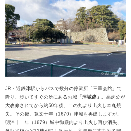
JR・近鉄津駅からバスで数分の停留所「三重会館」で
降り、歩いてすぐの所にあるお城
「津城跡」
。高虎公が
大改修されてから約50年後、二の丸より出火し本丸焼
失。その後、寛文十年（1670）津城を再建しますが、
明治十二年（1879）城中御殿内より出火し再び消失、
外郭平櫓など12棟が取り払われ、六年後に本丸や多聞