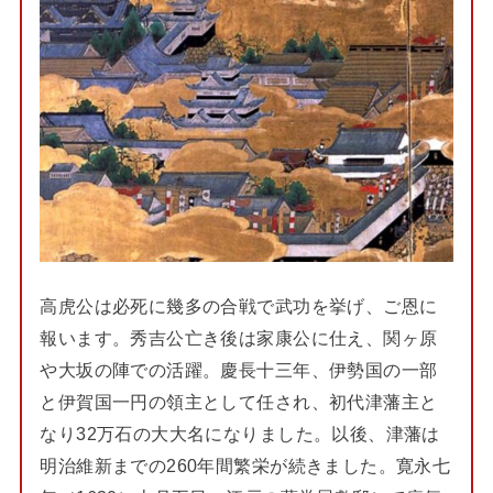
高虎公は必死に幾多の合戦で武功を挙げ、ご恩に
報います。秀吉公亡き後は家康公に仕え、関ヶ原
や大坂の陣での活躍。慶長十三年、伊勢国の一部
と伊賀国一円の領主として任され、初代津藩主と
なり32万石の大大名になりました。以後、津藩は
明治維新までの260年間繁栄が続きました。寛永七