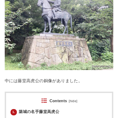
中には藤堂高虎公の銅像がありました。
Contents
[
hide
]
築城の名手藤堂高虎公
1.