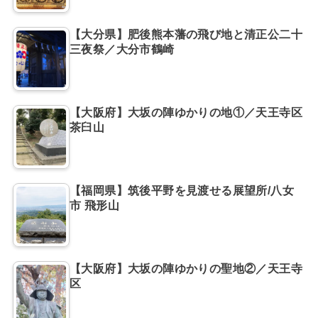
【大分県】肥後熊本藩の飛び地と清正公二十
三夜祭／大分市鶴崎
【大阪府】大坂の陣ゆかりの地①／天王寺区
茶臼山
【福岡県】筑後平野を見渡せる展望所/八女
市 飛形山
【大阪府】大坂の陣ゆかりの聖地②／天王寺
区