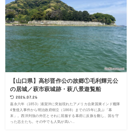
【山口県】高杉晋作公の故郷①毛利輝元公
の居城／萩市萩城跡・萩八景遊覧船
2026.07.26
嘉永六年（1853）浦賀沖に突如現れたアメリカ合衆国東インド艦隊
4隻侵入事件から明治政府樹立（1868）までの15年に及ぶ「幕
末」。西洋列強の外圧とそれに屈服する幕府に反旗を翻し、国を守
った志士たち。その中でも人気が高い...