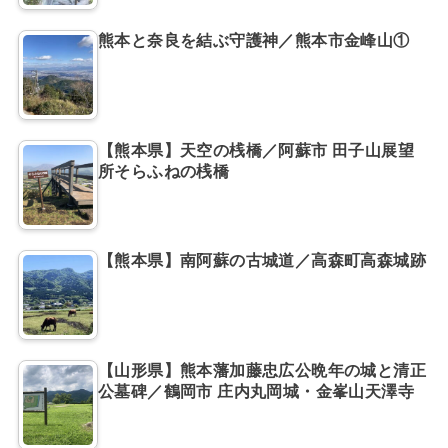
熊本と奈良を結ぶ守護神／熊本市金峰山①
【熊本県】天空の桟橋／阿蘇市 田子山展望
所そらふねの桟橋
【熊本県】南阿蘇の古城道／高森町高森城跡
【山形県】熊本藩加藤忠広公晩年の城と清正
公墓碑／鶴岡市 庄内丸岡城・金峯山天澤寺