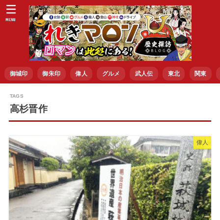
MENU
御城印
御朱印
偉人
グルメ
武人伝
東北
関東
高杉晋作
偉人