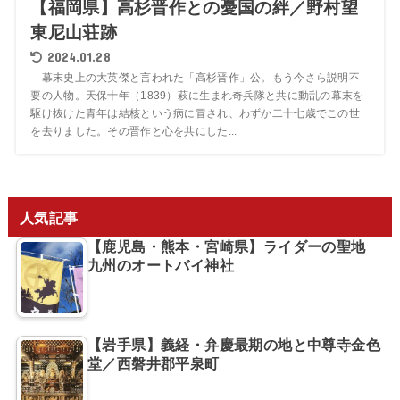
【福岡県】高杉晋作との憂国の絆／野村望
東尼山荘跡
2024.01.28
幕末史上の大英傑と言われた「高杉晋作」公。もう今さら説明不
要の人物。天保十年（1839）萩に生まれ奇兵隊と共に動乱の幕末を
駆け抜けた青年は結核という病に冒され、わずか二十七歳でこの世
を去りました。その晋作と心を共にした...
人気記事
【鹿児島・熊本・宮崎県】ライダーの聖地
九州のオートバイ神社
【岩手県】義経・弁慶最期の地と中尊寺金色
堂／西磐井郡平泉町