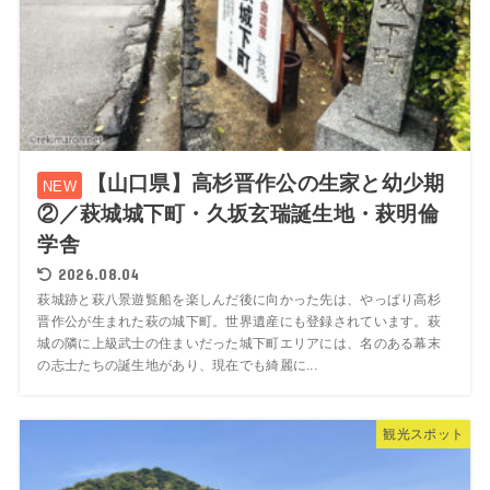
【山口県】高杉晋作公の生家と幼少期
②／萩城城下町・久坂玄瑞誕生地・萩明倫
学舎
2026.08.04
萩城跡と萩八景遊覧船を楽しんだ後に向かった先は、やっぱり高杉
晋作公が生まれた萩の城下町。世界遺産にも登録されています。萩
城の隣に上級武士の住まいだった城下町エリアには、名のある幕末
の志士たちの誕生地があり、現在でも綺麗に...
観光スポット