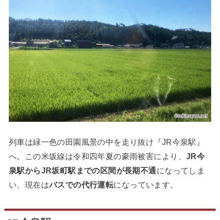
列車は緑一色の田園風景の中を走り抜け『JR今泉駅』
へ。この米坂線は令和四年夏の豪雨被害により、
JR今
泉駅からJR坂町駅までの区間が長期不通
になってしま
い、現在は
バスでの代行運転
になっています。