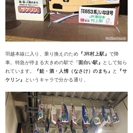
羽越本線に入り、乗り換えのため
『JR村上駅』
で降
車。特急が停まる大きめの駅で『
面白い駅』
として知ら
れています。
『鮭・酒・人情（なさけ）のまち』
と
『サ
ケリン』
というキャラで分かる通り、