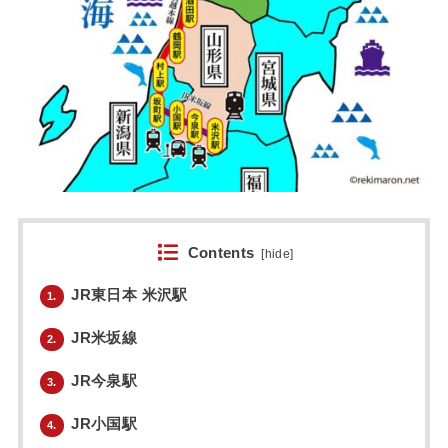
Contents
[
hide
]
JR東日本 米沢駅
1.
JR米坂線
2.
JR今泉駅
3.
JR小国駅
4.