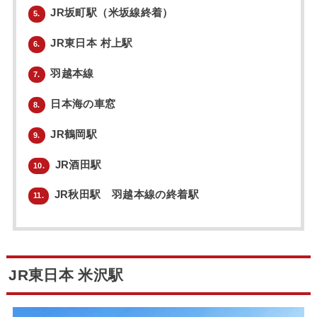
JR坂町駅（米坂線終着）
5.
JR東日本 村上駅
6.
羽越本線
7.
日本海の車窓
8.
JR鶴岡駅
9.
JR酒田駅
10.
JR秋田駅 羽越本線の終着駅
11.
JR東日本 米沢駅