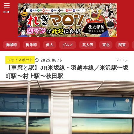
MENU
御城印
御朱印
偉人
グルメ
武人伝
東北
関東
2025.06.16
マロン
フォトスポット
【車窓と駅】JR米坂線・羽越本線／米沢駅〜坂
町駅〜村上駅〜秋田駅